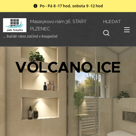
Po - Pá 8 -17 hod, sobota 9 -12 hod
HLEDAT
Masarykovo nám.36, STARÝ
PLZENEC
... každé ráno začíná v
koupelně
VOLCANO ICE