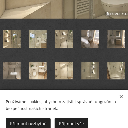
Používáme cookies, abychom zajistili správné fungování a
bezpečnost našich stránek.
© PETR BREJCHA
OBKLADY, DLAŽBY, KOUPELNY
,
Masarykovo nám.36, Starý Plzenec
Přijmout nezbytné
Přijmout vše
Cookies