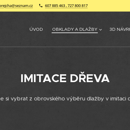
brejcha@seznam.cz
607 885 463 , 727 800 817
ÚVOD
OBKLADY A DLAŽBY
3D NÁVR
IMITACE DŘEVA
ďte si vybrat z obrovského výběru dlažby v imitaci 