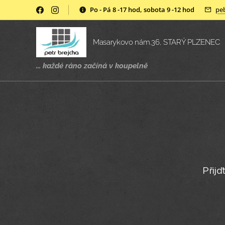
Po - Pá 8 -17 hod, sobota 9 -12 hod
pe
Masarykovo nám.36, STARÝ PLZENEC
... každé ráno začíná v
koupelně
Přij