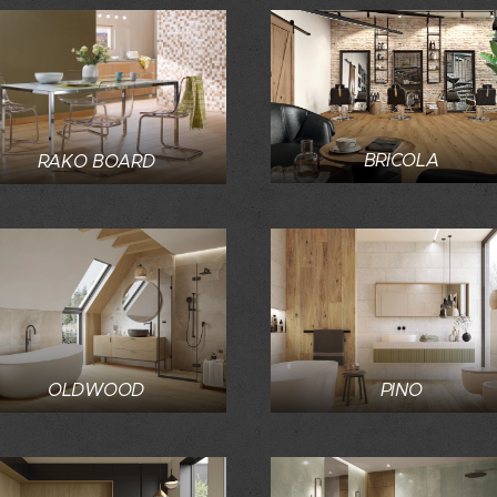
BRICOLA
RAKO BOARD
PINO
OLDWOOD