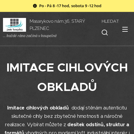
Po - Pá 8 -17 hod, sobota 9 -12 hod
HLEDAT
Masarykovo nám.36, STARÝ
PLZENEC
... každé ráno začíná v
koupelně
IMITACE CIHLOVÝCH
OBKLADŮ
Imitace cihlových obkladů
dodají stěnám autenticitu
skutečné cihly bez zbytečné hmotnosti a náročné
realizace. Vybírat můžete z
desítek odstínů, struktur a
formátů
vhodných pro moderní loft, industriální interiér i