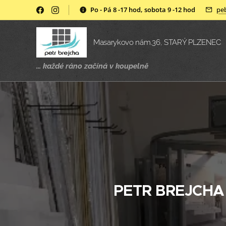
Po - Pá 8 -17 hod, sobota 9 -12 hod
pe
Masarykovo nám.36, STARÝ PLZENEC
... každé ráno začíná v
koupelně
PETR BREJCHA