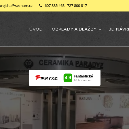
brejcha@seznam.cz
607 885 463 , 727 800 817
ÚVOD
OBKLADY A DLAŽBY
3D NÁVR