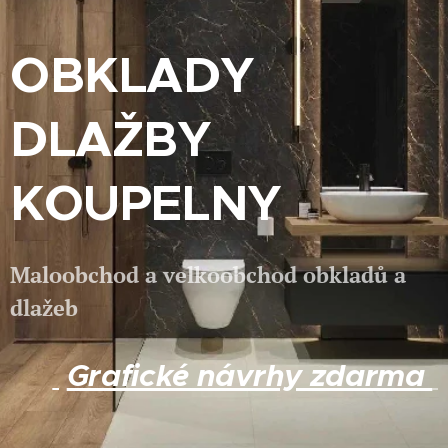
OBKLADY
DLAŽBY
KOUPELNY
Maloobchod a velkoobchod obkladů a
dlažeb
Grafické návrhy zdarma