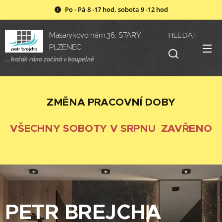
Po - Pá 8 -17 hod, sobota 9 -12 hod
HLEDAT
Masarykovo nám.36, STARÝ
PLZENEC
... každé ráno začíná v
koupelně
ZMĚNA PRACOVNÍ DOBY
VŠECHNY SOBOTY V SRPNU ZAVŘENO
PETR BREJCHA