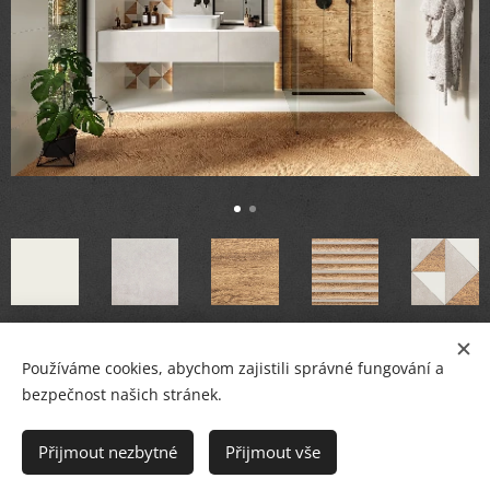
Používáme cookies, abychom zajistili správné fungování a
bezpečnost našich stránek.
© PETR BREJCHA
OBKLADY, DLAŽBY, KOUPELNY
,
Masarykovo nám.36, Starý Plzenec
Přijmout nezbytné
Přijmout vše
Cookies