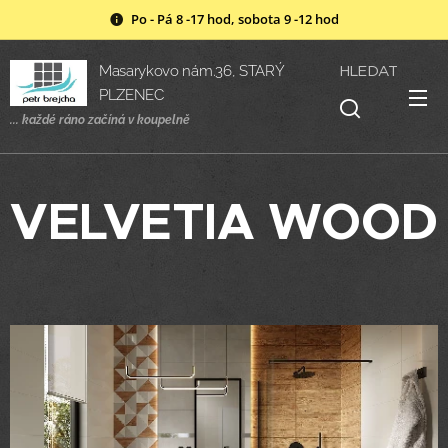
Po - Pá 8 -17 hod, sobota 9 -12 hod
HLEDAT
Masarykovo nám.36, STARÝ
PLZENEC
... každé ráno začíná v
koupelně
VELVETIA WOOD