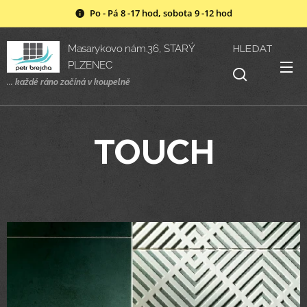
Po - Pá 8 -17 hod, sobota 9 -12 hod
HLEDAT
Masarykovo nám.36, STARÝ
PLZENEC
... každé ráno začíná v
koupelně
TOUCH