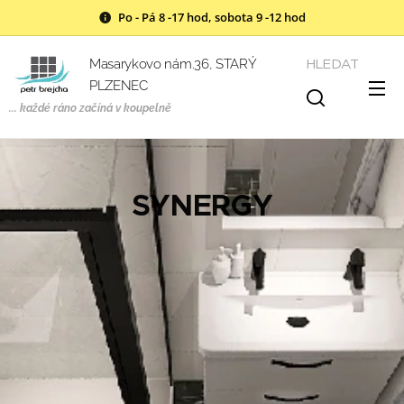
Po - Pá 8 -17 hod, sobota 9 -12 hod
HLEDAT
Masarykovo nám.36, STARÝ
PLZENEC
... každé ráno začíná v
koupelně
SYNERGY