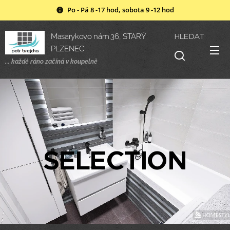
Po - Pá 8 -17 hod, sobota 9 -12 hod
HLEDAT
Masarykovo nám.36, STARÝ
PLZENEC
... každé ráno začíná v
koupelně
SELECTION