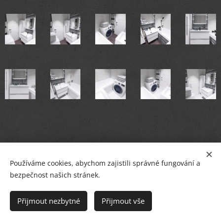
Používáme cookies, abychom zajistili správné fungování a
bezpečnost našich stránek.
© PETR BREJCHA
OBKLADY, DLAŽBY, KOUPELNY
,
Masarykovo nám.36, Starý Plzenec
Přijmout nezbytné
Přijmout vše
Cookies