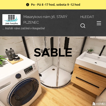
Po - Pá 8 -17 hod, sobota 9 -12 hod
HLEDAT
Masarykovo nám.36, STARÝ
PLZENEC
... každé ráno začíná v
koupelně
SABLE