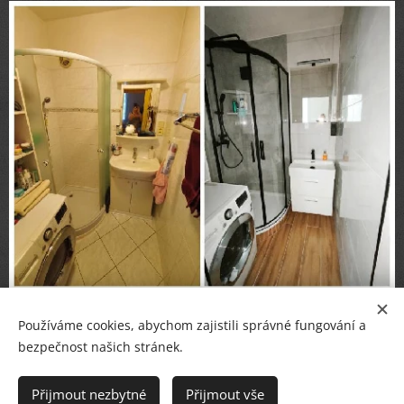
Používáme cookies, abychom zajistili správné fungování a
bezpečnost našich stránek.
© PETR BREJCHA
OBKLADY, DLAŽBY, KOUPELNY
,
Masarykovo nám.36, Starý Plzenec
Přijmout nezbytné
Přijmout vše