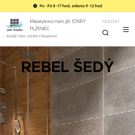
Po - Pá 8 -17 hod, sobota 9 -12 hod
HLEDAT
Masarykovo nám.36, STARÝ
PLZENEC
... každé ráno začíná v
koupelně
REBEL ŠEDÝ