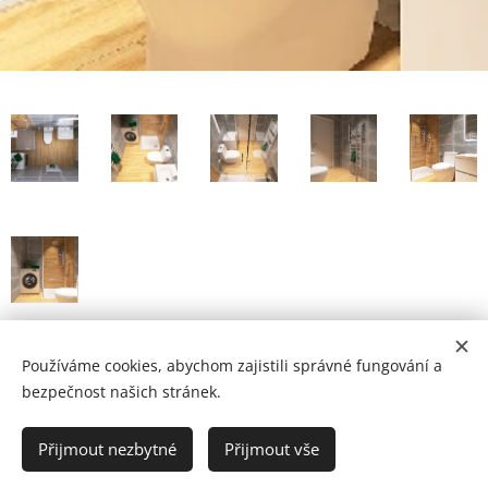
Používáme cookies, abychom zajistili správné fungování a
bezpečnost našich stránek.
© PETR BREJCHA
OBKLADY, DLAŽBY, KOUPELNY
,
Masarykovo nám.36, Starý Plzenec
Přijmout nezbytné
Přijmout vše
Cookies