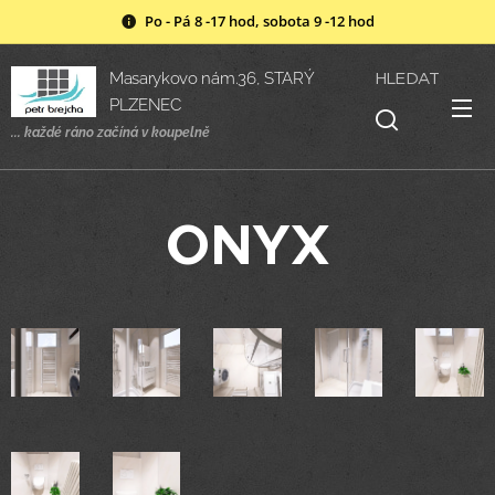
Po - Pá 8 -17 hod, sobota 9 -12 hod
HLEDAT
Masarykovo nám.36, STARÝ
PLZENEC
... každé ráno začíná v
koupelně
ONYX