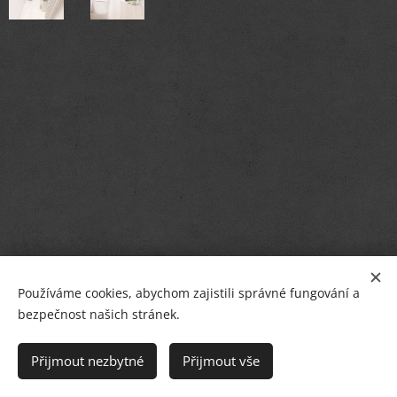
Používáme cookies, abychom zajistili správné fungování a
bezpečnost našich stránek.
© PETR BREJCHA
OBKLADY, DLAŽBY, KOUPELNY
,
Masarykovo nám.36, Starý Plzenec
Přijmout nezbytné
Přijmout vše
Cookies