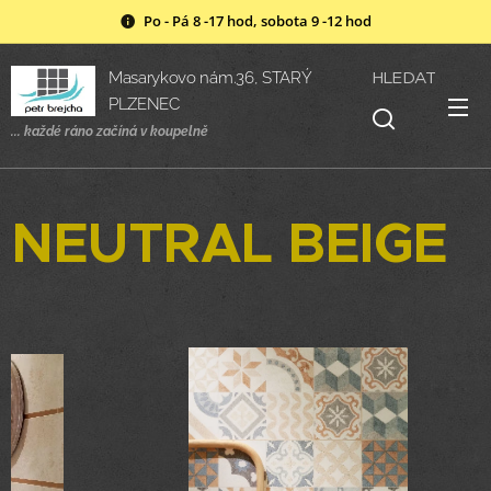
Po - Pá 8 -17 hod, sobota 9 -12 hod
HLEDAT
Masarykovo nám.36, STARÝ
PLZENEC
... každé ráno začíná v
koupelně
NEUTRAL BEIGE