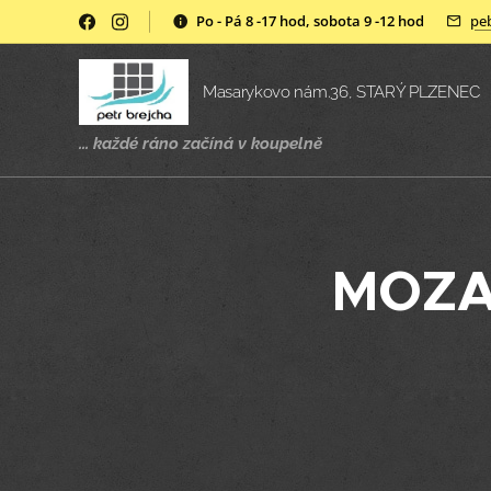
Po - Pá 8 -17 hod, sobota 9 -12 hod
pe
Masarykovo nám.36, STARÝ PLZENEC
... každé ráno začíná v
koupelně
MOZ