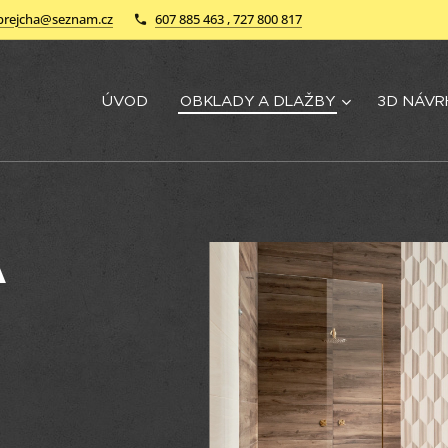
brejcha@seznam.cz
607 885 463 , 727 800 817
ÚVOD
OBKLADY A DLAŽBY
3D NÁVR
A