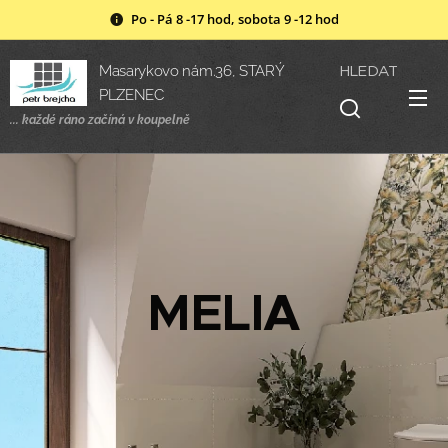
Po - Pá 8 -17 hod, sobota 9 -12 hod
HLEDAT
Masarykovo nám.36, STARÝ
PLZENEC
... každé ráno začíná v
koupelně
MELIA