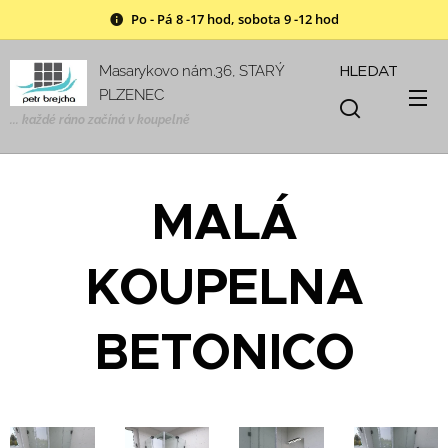
Po - Pá 8 -17 hod, sobota 9 -12 hod
HLEDAT
Masarykovo nám.36, STARÝ
PLZENEC
... každé ráno začíná v
koupelně
MALÁ
KOUPELNA
BETONICO