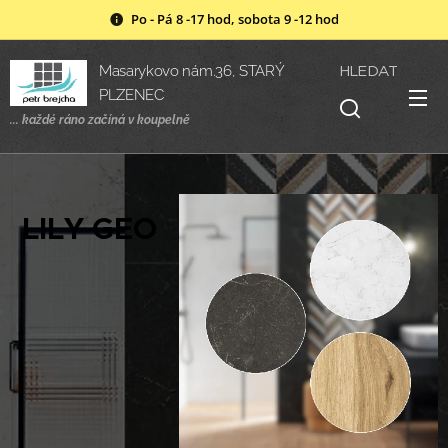
Po - Pá 8 -17 hod, sobota 9 -12 hod
HLEDAT
Masarykovo nám.36, STARÝ
PLZENEC
... každé ráno začíná v
koupelně
LILY GEO