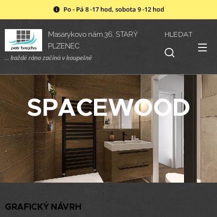
Po - Pá 8 -17 hod, sobota 9 -12 hod
HLEDAT
Masarykovo nám.36, STARÝ
PLZENEC
... každé ráno začíná v
koupelně
SPACEWOOD
.
GRAFICKÝ NÁVRH