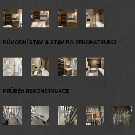
PŮVODNÍ STAV A STAV PO REKONSTRUKCI
PRŮBĚH REKONSTRUKCE