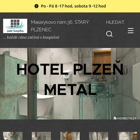
Po - Pá 8 -17 hod, sobota 9 -12 hod
HLEDAT
Masarykovo nám.36, STARÝ
PLZENEC
... každé ráno začíná v
koupelně
HOTEL PLZEŇ
METAL