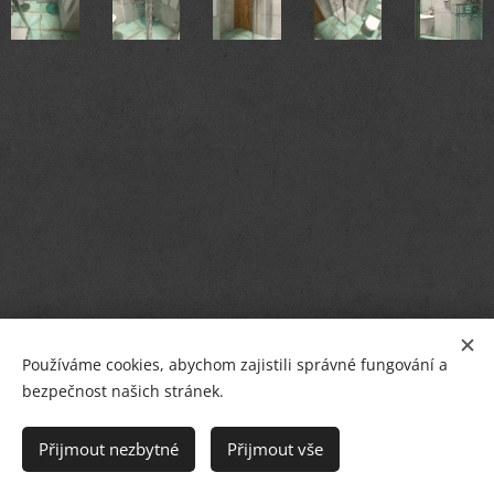
Používáme cookies, abychom zajistili správné fungování a
bezpečnost našich stránek.
© PETR BREJCHA
OBKLADY, DLAŽBY, KOUPELNY
,
Masarykovo nám.36, Starý Plzenec
Přijmout nezbytné
Přijmout vše
Cookies