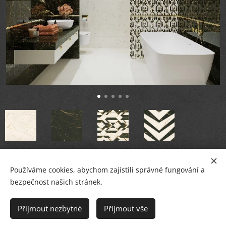
Používáme cookies, abychom zajistili správné fungování a
bezpečnost našich stránek.
© PETR BREJCHA
OBKLADY, DLAŽBY, KOUPELNY
,
Masarykovo nám.36, Starý Plzenec
Přijmout nezbytné
Přijmout vše
Cookies