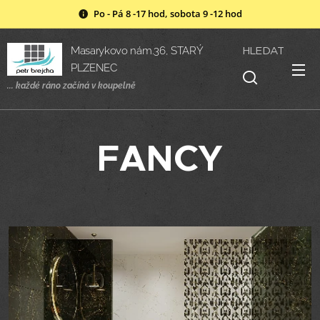
Po - Pá 8 -17 hod, sobota 9 -12 hod
HLEDAT
Masarykovo nám.36, STARÝ
PLZENEC
... každé ráno začíná v
koupelně
FANCY