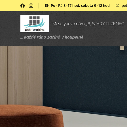
Po - Pá 8 -17 hod, sobota 9 -12 hod
pe
Masarykovo nám.36, STARÝ PLZENEC
... každé ráno začíná v
koupelně