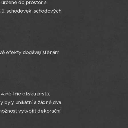
u určené do prostor s
klů, schodovek, schodových
vé efekty dodávají stěnám
né linie otisku prstu,
 byly unikátní a žádné dva
 možnost vytvořit dekorační