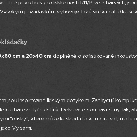
četně povrchu s protiskluzností R11/B ve 3 barvách, jso
. Vysokým požadavkům vyhovuje také široká nabídka so
bkládačky
30x60 cm a 20x40 cm
doplněné o sofistikované inkousto
 jsou inspirované lidským dotykem. Zachycují komplikova
ou barev čtyř odstínů. Dekorace jsou navrženy tak, aby
znými "otisky", které můžete skládat a kombinovat, máte
 jako Vy sami.