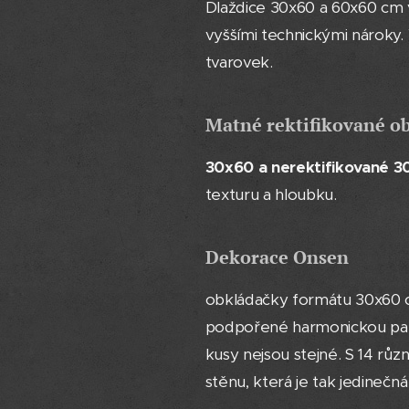
Dlaždice 30x60 a 60x60 cm v
vyššími technickými nároky
tvarovek.
Matné rektifikované o
30x60 a nerektifikované 
texturu a hloubku.
Dekorace Onsen
obkládačky formátu 30x60 cm
podpořené harmonickou palet
kusy nejsou stejné. S 14 rů
stěnu, která je tak jedinečná