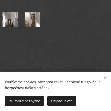
Používáme cookies, abychom zajistili správné fungování a
bezpečnost našich stránek.
© PETR BREJCHA
OBKLADY, DLAŽBY, KOUPELNY
,
Masarykovo nám.36, Starý Plzenec
Přijmout nezbytné
Přijmout vše
Cookies