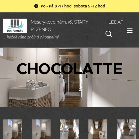
Po - Pá 8 -17 hod, sobota 9 -12 hod
HLEDAT
Masarykovo nám.36, STARÝ
PLZENEC
... každé ráno začíná v
koupelně
CHOCOLATTE