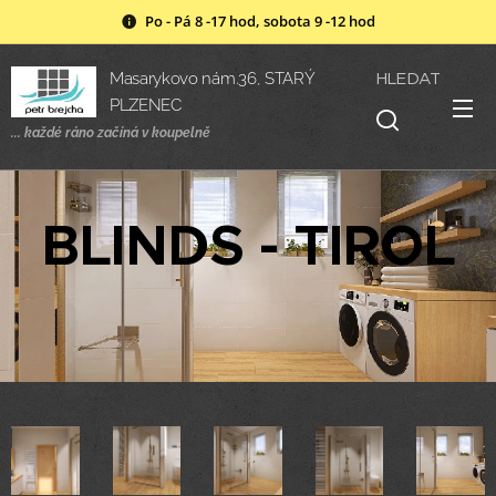
Po - Pá 8 -17 hod, sobota 9 -12 hod
HLEDAT
Masarykovo nám.36, STARÝ
PLZENEC
... každé ráno začíná v
koupelně
BLINDS - TIROL