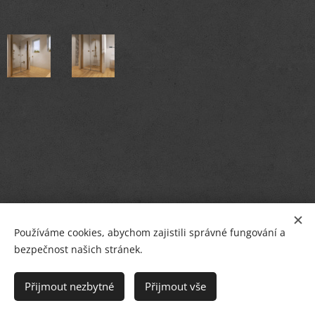
Používáme cookies, abychom zajistili správné fungování a
bezpečnost našich stránek.
© PETR BREJCHA
OBKLADY, DLAŽBY, KOUPELNY
,
Masarykovo nám.36, Starý Plzenec
Přijmout nezbytné
Přijmout vše
Cookies